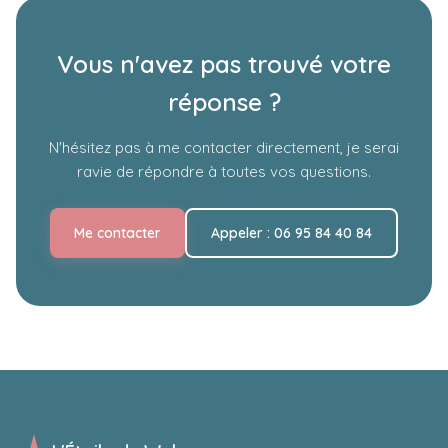
Apt, L’Isle-sur-la-Sorgue…), je peux également me
déplacer pour nos rendez-vous.
Vous n'avez pas trouvé votre
Sony Music
réponse ?
N'hésitez pas à me contacter directement, je serai
ravie de répondre à toutes vos questions.
Me contacter
Appeler : 06 95 84 40 84
Le site officiel de Sony Music, leader mondial de
l’industrie musicale, est développé avec WordPress
pour mettre en lumière ses artistes et diffuser ses
contenus multimédia.