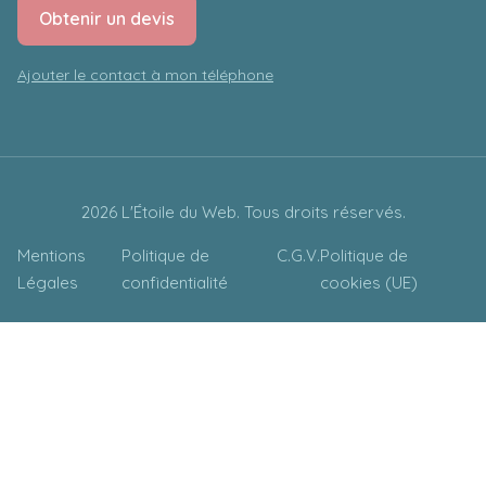
Obtenir un devis
Ajouter le contact à mon téléphone
Le site officiel de Taylor Swift, l’une des artistes les
plus influentes de sa génération, repose sur
WordPress pour présenter ses albums, ses
tournées mondiales et ses contenus exclusifs.
2026 L'Étoile du Web. Tous droits réservés.
Mentions
Politique de
C.G.V.
Politique de
Légales
confidentialité
cookies (UE)