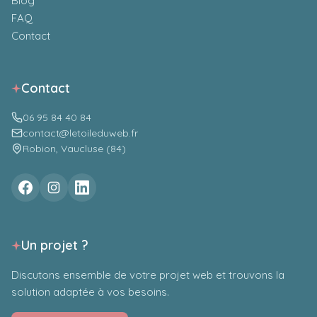
Blog
FAQ
Contact
Contact
Le site des Restos du Cœur, association
06 95 84 40 84
emblématique de la solidarité en France, est conçu
contact@letoileduweb.fr
avec WordPress pour présenter ses actions, ses
Robion, Vaucluse (84)
campagnes et permettre aux donateurs de
soutenir la cause en ligne.
Taylor Swift
Un projet ?
Discutons ensemble de votre projet web et trouvons la
solution adaptée à vos besoins.