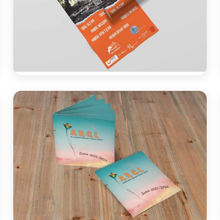
Communication
Ronde de Robion 2026
Conception des supports print pour La Ronde de
Robion 2026 : affiches, banderoles et livrets pour
cette course...
Voir le projet