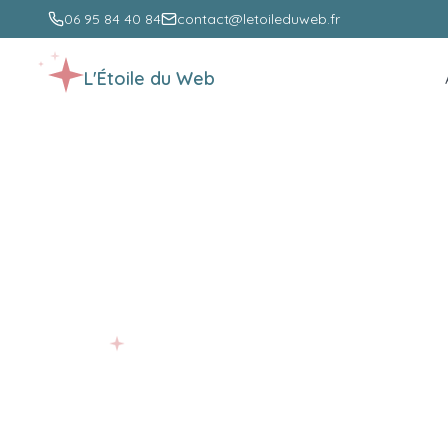
06 95 84 40 84
contact@letoileduweb.fr
L'Étoile du Web