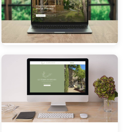
Site vitrine
Bird in Provence
Création d'un site vitrine moderne pour une cabane
insolite au pied du Luberon, avec gestion de contenu
autonome...
Voir le projet