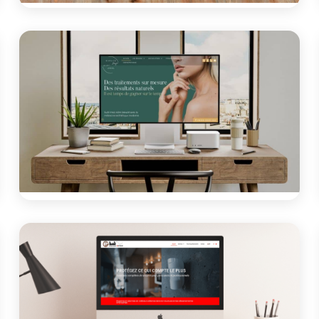
Communication
Livret activités ARCL 2025/2026
Conception du livret des activités 2025/2026 pour
l'ARCL, association culturelle et sportive de Robion
proposant une vingtaine d'activités.
Voir le projet
Site vitrine
Espace Victor Hugo – Esthétique
médicale
Site vitrine pour un cabinet d’esthétique médicale