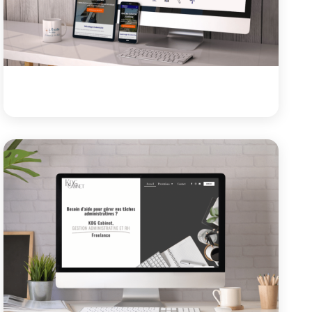
Voir le projet
Site vitrine
Kevco
Site vitrine entreprise de multiservices
Voir le projet