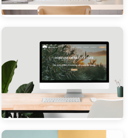
Site vitrine
KDG Cabinet
Création d'un site vitrine pour une gestionnaire
administrative freelance proposant ses services aux
professionnels et particuliers.
Voir le projet
Site vitrine