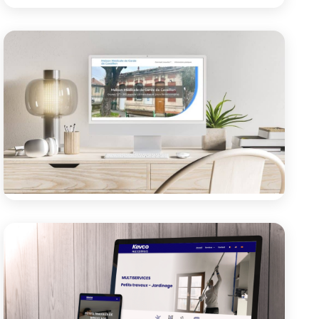
Site vitrine
Le Temps Suspendu
Site pour une Conciergerie Privée en Provence
Voir le projet
Site vitrine
Maison Médicale de Garde de
Cavaillon
Site vitrine pour faire connaître la MMG Cavaillon