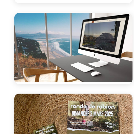
Site vitrine
Les Gites de Bel-Air
Site vitrine pour des gîtes de vacances dans le
Luberon
Voir le projet
Site vitrine
Le Mas Natán
Site pour un gîte à Gordes
Voir le projet