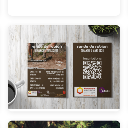
Site vitrine
Association Robion Culture Loisirs
ARCL
Refonte totale du site de l'ARCL sous WordPress avec
intégration d'un système d'inscription en ligne
Voir le projet
Communication