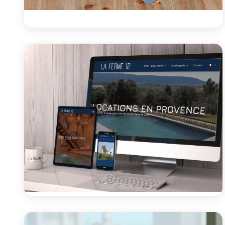
Communication
Livret activités ARCL 2024/2025 +
roll-ups + banderole
Création des supports de communication pour l'ARCL
: livret des activités 2024/2025, roll-ups et banderole
pour cette association...
Voir le projet
Site vitrine